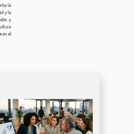
nta la
ad y la
ades y
ultura
 en el