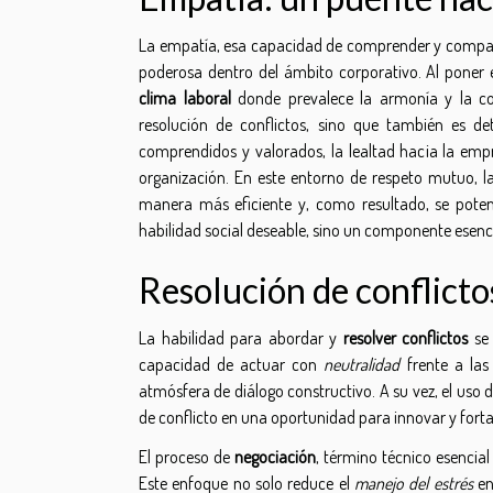
La empatía, esa capacidad de comprender y compart
poderosa dentro del ámbito corporativo. Al poner e
clima laboral
donde prevalece la armonía y la col
resolución de conflictos, sino que también es d
comprendidos y valorados, la lealtad hacia la empre
organización. En este entorno de respeto mutuo, l
manera más eficiente y, como resultado, se pote
habilidad social deseable, sino un componente esenci
Resolución de conflictos
La habilidad para abordar y
resolver conflictos
se 
capacidad de actuar con
neutralidad
frente a las
atmósfera de diálogo constructivo. A su vez, el uso 
de conflicto en una oportunidad para innovar y forta
El proceso de
negociación
, término técnico esencial
Este enfoque no solo reduce el
manejo del estrés
en