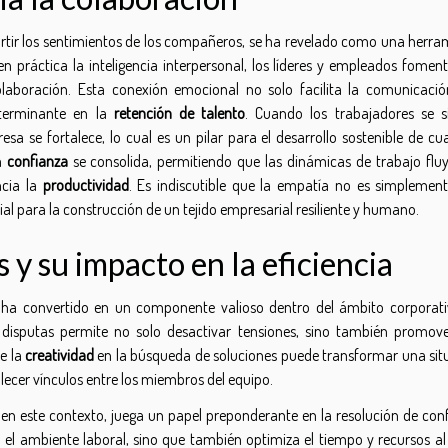
ir los sentimientos de los compañeros, se ha revelado como una herra
n práctica la inteligencia interpersonal, los líderes y empleados fomen
aboración. Esta conexión emocional no solo facilita la comunicació
eterminante en la
retención de talento
. Cuando los trabajadores se s
sa se fortalece, lo cual es un pilar para el desarrollo sostenible de cua
a
confianza
se consolida, permitiendo que las dinámicas de trabajo flu
ncia la
productividad
. Es indiscutible que la empatía no es simplemen
al para la construcción de un tejido empresarial resiliente y humano.
 y su impacto en la eficiencia
ha convertido en un componente valioso dentro del ámbito corporati
 disputas permite no solo desactivar tensiones, sino también promov
de la
creatividad
en la búsqueda de soluciones puede transformar una sit
lecer vínculos entre los miembros del equipo.
 en este contexto, juega un papel preponderante en la resolución de conf
 el ambiente laboral, sino que también optimiza el tiempo y recursos al 