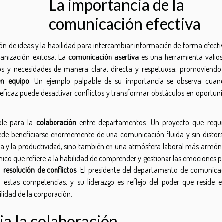
La importancia de la
comunicación efectiva
ión de ideas y la habilidad para intercambiar información de forma efect
ganización exitosa. La
comunicación asertiva
es una herramienta valio
os y necesidades de manera clara, directa y respetuosa, promoviendo 
en equipo
. Un ejemplo palpable de su importancia se observa cuan
ficaz puede desactivar conflictos y transformar obstáculos en oportun
ble para la
colaboración
entre departamentos. Un proyecto que requi
de beneficiarse enormemente de una comunicación fluida y sin distors
cia y la productividad, sino también en una atmósfera laboral más armóni
nico que refiere a la habilidad de comprender y gestionar las emociones 
la
resolución de conflictos
. El presidente del departamento de comunica
a estas competencias, y su liderazgo es reflejo del poder que reside 
ilidad de la corporación.
a la colaboración