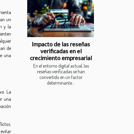
mienta
tan un
n y la
ienten
lquier
Impacto de las reseñas
yan de
verificadas en el
te una
crecimiento empresarial
En el entorno digital actual, las
reseñas verificadas se han
convertido en un factor
determinante...
vo. La
er una
uación
lictos.
evitar