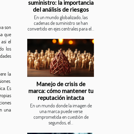
suministro: la importancia
del análisis de riesgos
En un mundo globalizado, las
cadenas de suministro se han
iva son
convertido en ejes centrales para el...
sa que
así el
do los
idades
ere la
iones.
Manejo de crisis de
ca. Es
marca: cómo mantener tu
propias
reputación intacta
ciones
En un mundo donde la imagen de
en una
una marca puede verse
comprometida en cuestión de
segundos, el...