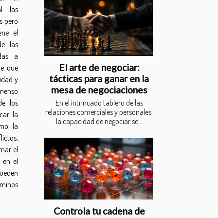
l: las
s pero
ene el
de las
das a
El arte de negociar:
te que
tácticas para ganar en la
idad y
mesa de negociaciones
inmenso
En el intrincado tablero de las
e los
relaciones comerciales y personales,
car la
la capacidad de negociar se...
ómo la
lictos,
mar el
 en el
pueden
aminos
Controla tu cadena de