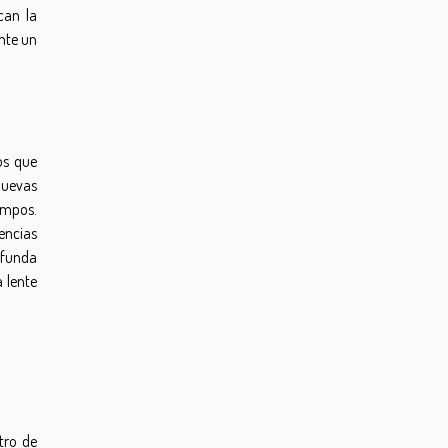
can la
ente un
os que
nuevas
campos.
encias
ofunda
a lente
tro de