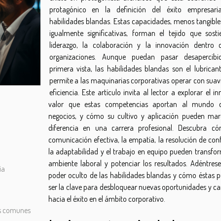
protagónico en la definición del éxito empresaria
habilidades blandas. Estas capacidades, menos tangible
igualmente significativas, forman el tejido que sosti
liderazgo, la colaboración y la innovación dentro 
organizaciones. Aunque puedan pasar desapercibi
primera vista, las habilidades blandas son el lubrican
permite a las maquinarias corporativas operar con suav
eficiencia. Este artículo invita al lector a explorar el 
valor que estas competencias aportan al mundo d
negocios, y cómo su cultivo y aplicación pueden mar
diferencia en una carrera profesional. Descubra c
comunicación efectiva, la empatía, la resolución de conf
la adaptabilidad y el trabajo en equipo pueden transfor
ambiente laboral y potenciar los resultados. Adéntrese
ia
poder oculto de las habilidades blandas y cómo éstas 
ser la clave para desbloquear nuevas oportunidades y c
hacia el éxito en el ámbito corporativo.
as comunes