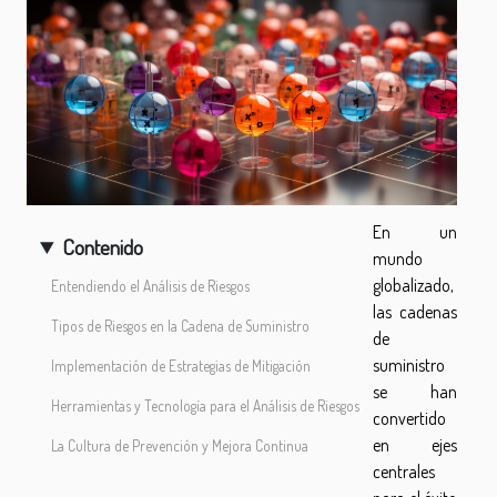
En un
Contenido
mundo
globalizado,
Entendiendo el Análisis de Riesgos
las cadenas
Tipos de Riesgos en la Cadena de Suministro
de
suministro
Implementación de Estrategias de Mitigación
se han
Herramientas y Tecnología para el Análisis de Riesgos
convertido
en ejes
La Cultura de Prevención y Mejora Continua
centrales