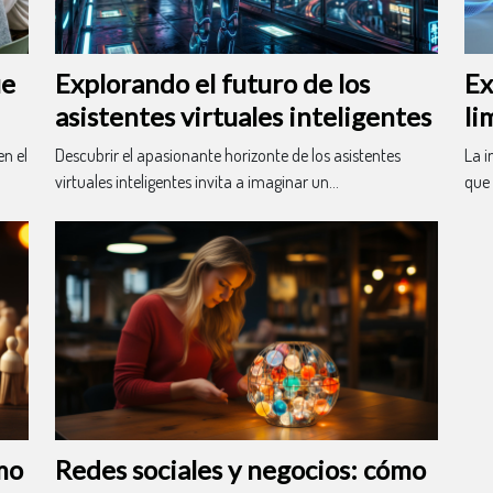
ue
Explorando el futuro de los
Ex
asistentes virtuales inteligentes
li
mo
n el
Descubrir el apasionante horizonte de los asistentes
La i
virtuales inteligentes invita a imaginar un...
que 
mo
Redes sociales y negocios: cómo